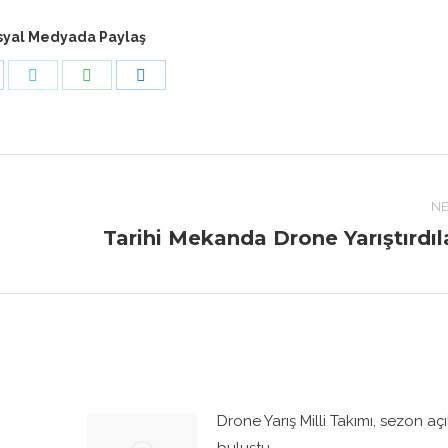
syal Medyada Paylaş
are
Share
Share
Share
n
on
on
on
acebook
Twitter
WhatsApp
LinkedIn
NE
Tarihi Mekanda Drone Yarıştırdıl
Next
post:
Drone Yarış Milli Takımı, sezon açı
buluştu