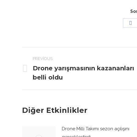
So
Sh
o
F
Post
PREVIOUS
navigation
Drone yarışmasının kazananları
Previous
belli oldu
post:
Diğer Etkinlikler
Drone Milli Takımı sezon açılışını
gerçekleştirdi.