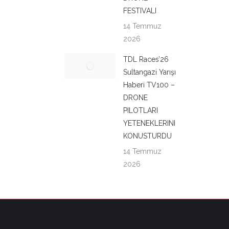
FESTIVALI
14 Temmuz
2026
TDL Races’26
Sultangazi Yarışı
Haberi TV100 –
DRONE
PILOTLARI
YETENEKLERINI
KONUSTURDU
14 Temmuz
2026