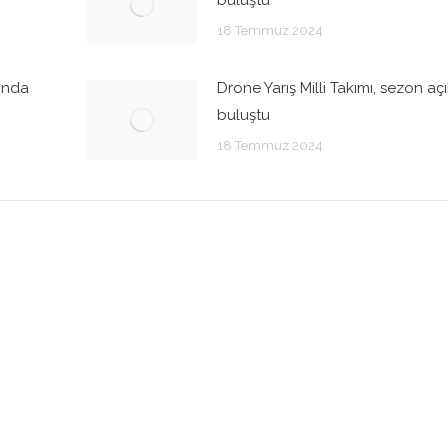
18 Temmuz 2024
şında
Drone Yarış Milli Takımı, sezon açı
buluştu
18 Temmuz 2024