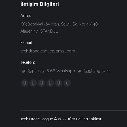
İletişim Bilgileri
Adres:
Küçükbakkalköy Mah. Selvili Sk. No: 4 / 48
Ataşehir / İSTANBUL
E-mail:
techdroneleague@gmail.com
Telefon:
+90 (542) 135 16 66 Whatsapp +90 (535) 309 57 41
Find us on:
Facebook
Twitter
YouTube
Instagram
Mail
Twitch
page
page
page
page
page
page
opens
opens
opens
opens
opens
opens
in
in
in
in
in
in
new
new
new
new
new
new
Tech Drone League © 2022 Tüm Hakları Saklıdır.
window
window
window
window
window
window