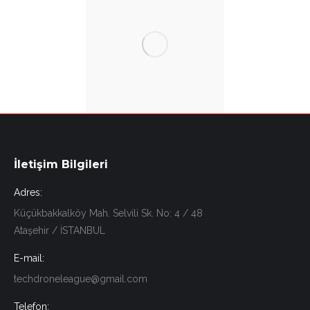
İletişim Bilgileri
Adres:
Küçükbakkalköy Mah. Selvili Sk. No: 4 / 48
Ataşehir / İSTANBUL
E-mail:
techdroneleague@gmail.com
Telefon: