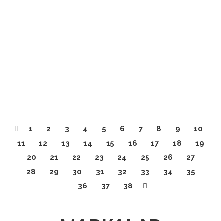
23-27 Ağustos Türkiye Drone
Festivali Yarışma Çekimleri ve
28 Ağustos TDL Speedway Final
Etkinliği
Devamını oku
1
2
3
4
5
6
7
8
9
10
11
12
13
14
15
16
17
18
19
20
21
22
23
24
25
26
27
28
29
30
31
32
33
34
35
36
37
38