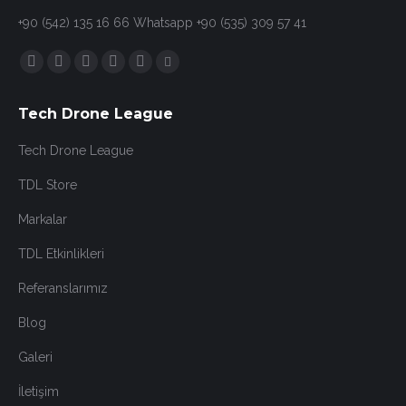
+90 (542) 135 16 66 Whatsapp +90 (535) 309 57 41
Find us on:
Facebook
Twitter
YouTube
Instagram
Mail
Twitch
page
page
page
page
page
page
Tech Drone League
opens
opens
opens
opens
opens
opens
in
in
in
in
in
in
Tech Drone League
new
new
new
new
new
new
TDL Store
window
window
window
window
window
window
Markalar
TDL Etkinlikleri
Referanslarımız
Blog
Galeri
İletişim