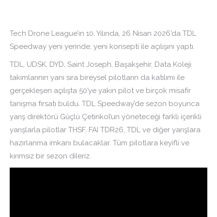
Tech Drone League’in 10. Yılında, 26 Nisan 2026’da TDL
Speedway yeni yerinde, yeni konsepti ile açılışını yaptı.
TDL, UDSK, DYD, Saint Joseph, Başakşehir, Data Koleji
takımlarının yanı sıra bireysel pilotların da katılımı ile
gerçekleşen açılışta 50’ye yakın pilot ve birçok misafir
tanışma fırsatı buldu. TDL Speedway’de sezon boyunca
yarış direktörü Güçlü Çetinkol’un yöneteceği farklı içerikli
yarışlarla pilotlar THSF, FAI TDR26, TDL ve diğer yarışlara
hazırlanma imkanı bulacaklar. Tüm pilotlara keyifli ve
kırımsız bir sezon dileriz.