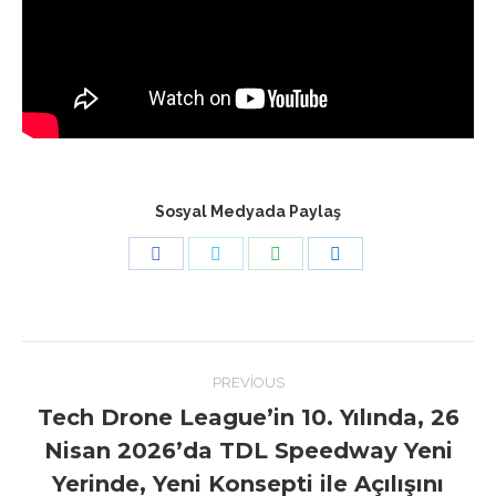
Sosyal Medyada Paylaş
Share
Share
Share
Share
on
on
on
on
Facebook
Twitter
WhatsApp
LinkedIn
Post
PREVIOUS
navigation
Tech Drone League’in 10. Yılında, 26
Nisan 2026’da TDL Speedway Yeni
Previous
Yerinde, Yeni Konsepti ile Açılışını
post: