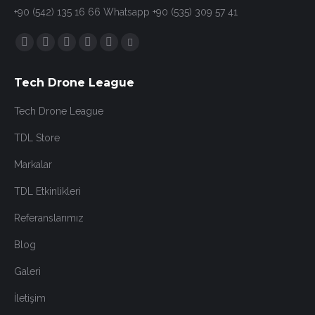
+90 (542) 135 16 66 Whatsapp +90 (535) 309 57 41
Find us on:
Facebook
Twitter
YouTube
Instagram
Mail
Twitch
page
page
page
page
page
page
Tech Drone League
opens
opens
opens
opens
opens
opens
in
in
in
in
in
in
Tech Drone League
new
new
new
new
new
new
TDL Store
window
window
window
window
window
window
Markalar
TDL Etkinlikleri
Referanslarımız
Blog
Galeri
İletişim