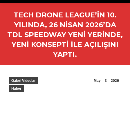
TECH DRONE LEAGUE’IN 10.
YILINDA, 26 NISAN 2026’DA
TDL SPEEDWAY YENI YERINDE,
YENI KONSEPTI ILE AÇILIŞINI
YAPTI.
Galeri Videolar
May
3
2026
Haber