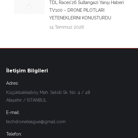
TDL Races’26 Sultangazi Yarışı Haberi
TV100 – DRONE PILOTLARI
YETENEKLERINI KONUSTURDU
14 Temmuz 2026
İletişim Bilgileri
Adres:
Küçükbakkalköy Mah. Selvili Sk. No: 4 / 48
Ataşehir / İSTANBUL
E-mail:
techdroneleague@gmail.com
Telefon: