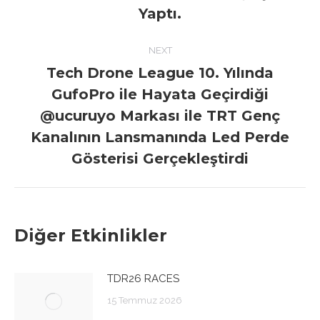
Yaptı.
NEXT
Tech Drone League 10. Yılında
GufoPro ile Hayata Geçirdiği
@ucuruyo Markası ile TRT Genç
Next
post:
Kanalının Lansmanında Led Perde
Gösterisi Gerçekleştirdi
Diğer Etkinlikler
TDR26 RACES
15 Temmuz 2026